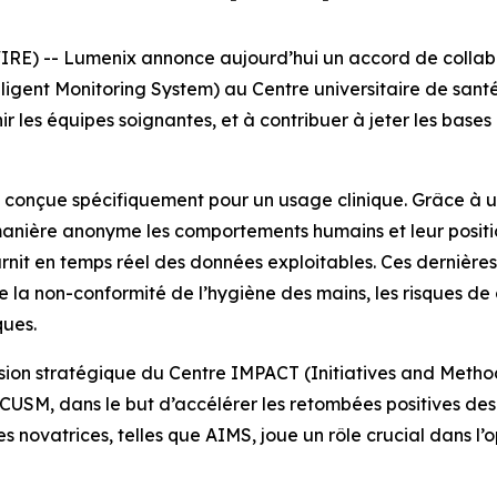
E) -- Lumenix annonce aujourd’hui un accord de collabor
ligent Monitoring System) au Centre universitaire de santé 
nir les équipes soignantes, et à contribuer à jeter les bas
onçue spécifiquement pour un usage clinique. Grâce à un 
 manière anonyme les comportements humains et leur posit
ournit en temps réel des données exploitables. Ces dernièr
 la non-conformité de l’hygiène des mains, les risques de 
ques.
sion stratégique du Centre IMPACT (Initiatives and Methods
u CUSM, dans le but d’accélérer les retombées positives d
s novatrices, telles que AIMS, joue un rôle crucial dans l’o