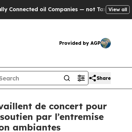
nnected oil Companies — not Taxpayers — the Cha
View all
Provided by AGP
Share
vaillent de concert pour
 soutien par l’entremise
ion ambiantes