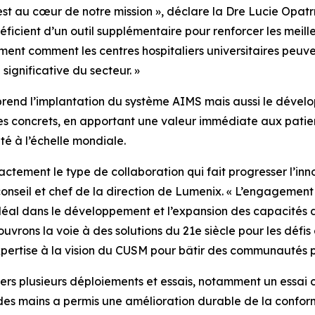
s est au cœur de notre mission », déclare la Dre Lucie Opa
icient d’un outil supplémentaire pour renforcer les meilleu
lement comment les centres hospitaliers universitaires peuv
ignificative du secteur. »
rend l’implantation du système AIMS mais aussi le dével
ques concrets, en apportant une valeur immédiate aux pati
té à l’échelle mondiale.
tement le type de collaboration qui fait progresser l’inno
conseil et chef de la direction de Lumenix. « L’engagement
 idéal dans le développement et l’expansion des capacités
uvrons la voie à des solutions du 21e siècle pour les défis
rtise à la vision du CUSM pour bâtir des communautés plus 
ravers plusieurs déploiements et essais, notamment un essa
es mains a permis une amélioration durable de la conform