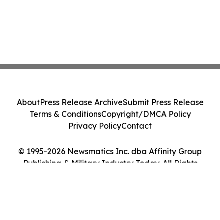
About
Press Release Archive
Submit Press Release
Terms & Conditions
Copyright/DMCA Policy
Privacy Policy
Contact
© 1995-2026 Newsmatics Inc. dba Affinity Group
Publishing & Military Industry Today. All Rights
Reserved.
Cookie Settings / Your Privacy Choices