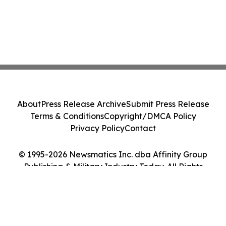
About
Press Release Archive
Submit Press Release
Terms & Conditions
Copyright/DMCA Policy
Privacy Policy
Contact
© 1995-2026 Newsmatics Inc. dba Affinity Group
Publishing & Military Industry Today. All Rights
Reserved.
Cookie Settings / Your Privacy Choices