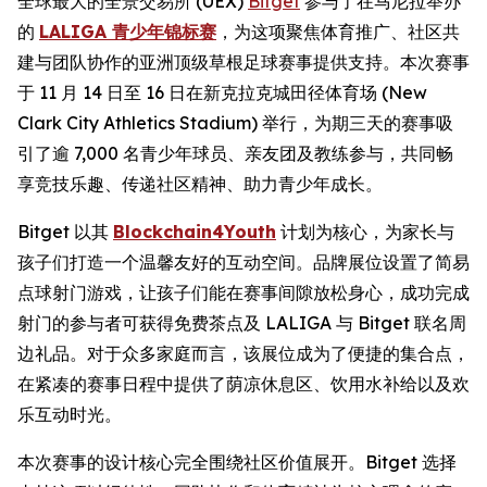
全球最大的全景交易所 (UEX)
Bitget
参与了在马尼拉举办
的
LALIGA 青少年锦标赛
，为这项聚焦体育推广、社区共
建与团队协作的亚洲顶级草根足球赛事提供支持。本次赛事
于 11 月 14 日至 16 日在新克拉克城田径体育场 (New
Clark City Athletics Stadium) 举行，为期三天的赛事吸
引了逾 7,000 名青少年球员、亲友团及教练参与，共同畅
享竞技乐趣、传递社区精神、助力青少年成长。
Bitget 以其
Blockchain4Youth
计划为核心，为家长与
孩子们打造一个温馨友好的互动空间。品牌展位设置了简易
点球射门游戏，让孩子们能在赛事间隙放松身心，成功完成
射门的参与者可获得免费茶点及 LALIGA 与 Bitget 联名周
边礼品。对于众多家庭而言，该展位成为了便捷的集合点，
在紧凑的赛事日程中提供了荫凉休息区、饮用水补给以及欢
乐互动时光。
本次赛事的设计核心完全围绕社区价值展开。Bitget 选择