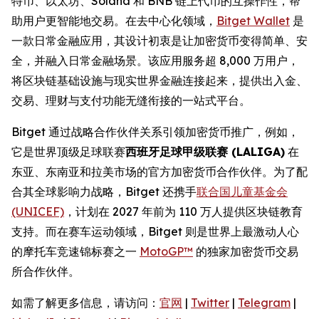
特币、以太坊、Solana 和 BNB 链上代币的互操作性，帮
助用户更智能地交易。在去中心化领域，
Bitget Wallet
是
一款日常金融应用，其设计初衷是让加密货币变得简单、安
全，并融入日常金融场景。该应用服务超 8,000 万用户，
将区块链基础设施与现实世界金融连接起来，提供出入金、
交易、理财与支付功能无缝衔接的一站式平台。
Bitget 通过战略合作伙伴关系引领加密货币推广，例如，
它是世界顶级足球联赛
西班牙足球甲级联赛 (LALIGA)
在
东亚、东南亚和拉美市场的官方加密货币合作伙伴。为了配
合其全球影响力战略，Bitget 还携手
联合国儿童基金会
(UNICEF)
，计划在 2027 年前为 110 万人提供区块链教育
支持。而在赛车运动领域，Bitget 则是世界上最激动人心
的摩托车竞速锦标赛之一
MotoGP™
的独家加密货币交易
所合作伙伴。
如需了解更多信息，请访问：
官网
|
Twitter
|
Telegram
|