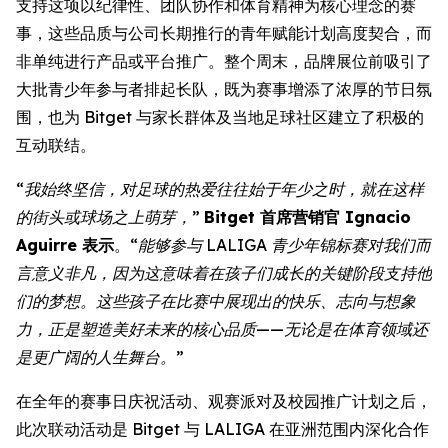
支持这项以纪律性、团队协作和体育精神为核心理念的赛
事，这些品质与公司长期推行的青年赋能计划高度契合，而
非单纯进行产品或平台推广。整个周末，品牌展位前吸引了
大批青少年参与者排起长队，既为赛事增添了浓厚的节日氛
围，也为 Bitget 与家长群体及当地足球社区建立了积极的
互动联结。
“我始终坚信，对足球的热爱往往始于年少之时，就在这样
的街头或球场之上萌芽，”
Bitget 首席营销官 Ignacio
Aguirre 表示
。
“能够参与 LALIGA 青少年锦标赛对我们而
言意义非凡，因为这意味着在孩子们成长的关键阶段支持他
们的梦想。这些孩子在比赛中展现出的快乐、志向与想象
力，正是塑造美好未来的核心品质——无论是在体育领域还
是更广阔的人生舞台。”
在全年的赛事日庆祝活动、观赛派对及校园推广计划之后，
此次联动活动是 Bitget 与 LALIGA 在亚洲范围内深化合作