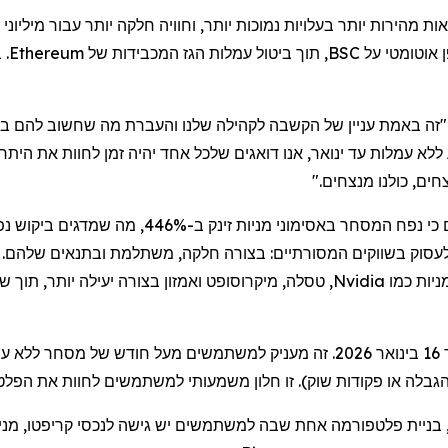
הירות יותר בעלויות נמוכות יותר, וחוויה חלקה יותר עבור מיליוני 
 אוטומטי על
BSC
, תוך ביטול עמלות הגז המכבידות של
Ethereum
. 
ללא עמלות
עד ינואר, אנו דואגים שלכל אחד יהיה זמן לחוות את הית
ים, כולנו מנצחים."
התזמון לא יכול היה להיות טוב יותר. נתונים אחרו
 לעסוק בשווקים המסורתיים: בצורה חלקה, משתלמת ובתנאים שלהם. ע
ניות כמו
Nvidia
,
טסלה
,
מיקרוסופט
ו
אמזון
בצורה יעילה יותר, תוך 
 הגבלה או פקודות שוק). זו חלון משמעותי למשתמשים לחוות את הפ