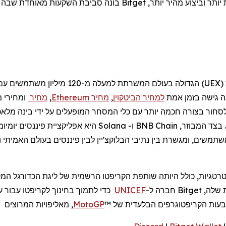
 מהיר יותר, Bitget בונה סביבת
UEX
)
הגדולה בעולם
המשרתת למעלה מ-120
מיליון משתמשים
עם 
ה גישה בזמן אמת
למחיר הביטקוין
,
מחיר
Ethereum
,
מחיר
ומחירי מ
ור בצורה חכמה יותר עם כלי המסחר המופעלים על ידי בינה מלאכותי
. בצד המבוזר,
BNB Chain
ו-
Solana
היא אפליקציית פיננסים יומיו
שתמשים
,
ומגשרת
בין
נתיבי
הבלוקצ
'
יין
לבין
פיננסים
בעולם
האמיתי
ו
UNICEF
MotoGP
, מאליפויות המרוצים 