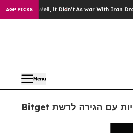
. Well, it Didn’t
As war With Iran Drove oil Pr
AGP PICKS
Menu