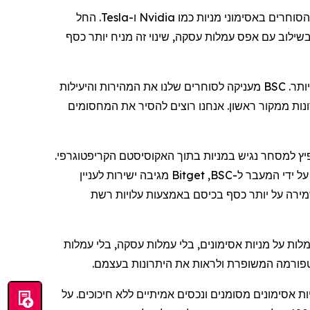
הסוחרים באסימוני מניות כמו
Nvidia
ו-
Tesla
. החל
בשילוב עם אפס עמלות עסקה, שינוי זה מניח יותר כסף
"זה באמת עניין של הקשבה לקהילה שלנו והעברת מה שחשוב להם ביותר. BSC מעניקה לסוחרים שלנו את המהירות והיעילות
רונות ממקור ראשון. אנחנו רוצים להסיר את המחסומים
נים מראים כי נפח המסחר באסימוני מניות זינק ב-446%, מה שמדגים ביקוש נפיץ למסחר נגיש במניות בתוך האקוסיסטם הקריפטוגרפי.
ל ידי המעבר ל-
BSC
,
Bitget
מגיבה ישירות לעניין
שמירה על יותר כסף בכיסם באמצעות עלויות רשת
אסימונים
,
בלי
עמלות עסקה,
בלי
עמלות
לטפורמה המשופרת ולראות את היתרונות בעצמם.
אסימונים
מסומנים ונכסים אמיתיים ללא חיכוכים. על