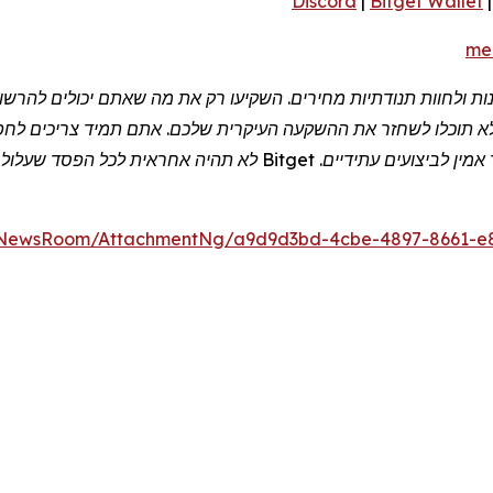
Discord
|
Bitget Wallet
me
תנות ולחוות תנודתיות מחירים. השקיעו רק את מה שאתם יכולים להר
לא תוכלו לשחזר את ההשקעה העיקרית שלכם. אתם תמיד צריכים לחפש י
אמין לביצועים עתידיים.
Bitget
לא תהיה אחראית לכל הפסד שעלול לה
/NewsRoom/AttachmentNg/a9d9d3bd-4cbe-4897-8661-e