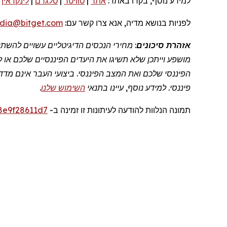
למידע נוסף, בקרו
באתר:
אתר
|
טוויטר
|
טלגרם
|
לינקדאין
|
לפניות
בנושא מדיה, אנא צרו קשר
עם:
dia@bitget.com
אזהרת סיכונים
: מחירי הנכסים הדיגיטליים עשויים להש
מושפע וייתכן שלא תשיגו את היעדים הפיננסיים שלכם או 
הפיננסי שלכם ואת המצב הפיננסי. ביצועי העבר אינם מדד 
פיננסי. למידע נוסף, עיינו בתנאי
השימוש שלנו
.
תמונה
הנלוות
להודעה לעיתונות זו
זמינה
ב
-
8e9f28611d7