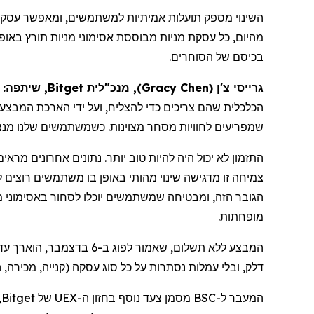
השינוי מספק תועלות אמיתיות למשתמשים, ומאפשר עסקאות מ
מהיום, כל עסקת מניות מבוססת אסימוני מניות תורץ באופן
בכיסם של הסוחרים.
גרייסי צ'ן
(
Gracy Chen
)
, מנכ"לית Bitget, שיתפה:
הכלכלית שהם צריכים כדי להצליח, ועל ידי הארכת
המבצע 
שמפריעים לחוויות מסחר מצוינות. כשמשתמשים שלנו מנצח
צמיחה זו מדגישה שינוי מהותי באופן בו משתמשים רוצים
הגובר הזה, ומבטיחה שמשתמשים יוכלו לסחור באסימוני מ
מופחתות.
המבצע ללא תשלום, שאמור לפוג ב-6 בדצמבר, הוארך עד 16 בינואר 2026. זה מעניק למשתמשים מעל חודש של מסחר ללא עמלות על מניות
דלק
,
ובלי
עמלות נסתרות על כל סוג עסקה (קנייה, מכירה,
המעבר ל-BSC מסמן צעד נוסף בחזון ה-UEX של Bitget, בניית פלטפורמה אחת שבה למשתמשים יש גישה לנכסי קריפטו, מניות