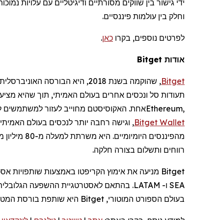
ידי גישור בין שווקים מסורתיים ודיגיטליים עם עלויות נמוכות יותר וביצוע
וחלק בין עולמות פיננסיים.
לפרטים נוספים, בקרו
כאן
.
אודות Bitget
Bitget
,
שהוקמה
בשנת 2018, היא הבורסה האוניברסלית (
תעודות סל ונכסים אחרים בעולם האמיתי, תוך שהיא מציע
,
Ethereum
אחת. האקוסיסטם מחוייב לעזור למשתמשים לסח
Wallet
Bitget
, וגישה רחבה יותר לנכסים בעולם האמיתי
מהפיננסים היומיומיים. היא
משרתת
למעלה
מ
-80
מיליון
מ
רווחים
ותשלום
בצורה
חלקה
.
SEA ו- LATAM. בהתאם לאסטרטגיית ההשפעה הגלובלית שלה, Bitget חברה ל-
בעולם הספורט המוטורי, Bitget היא שותפת בורסת המטבעות הקריפטוגרפים הבלעדית של ™