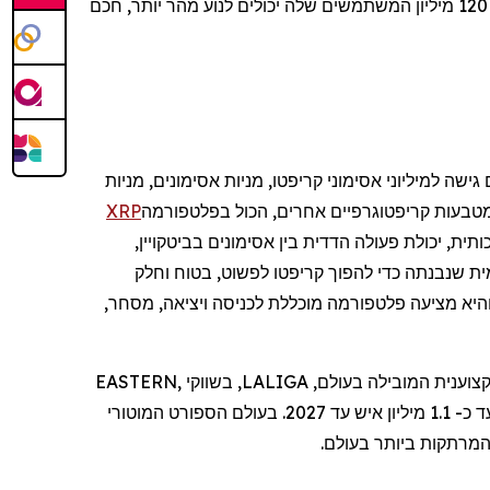
השקעות מאוחדת שבה 120 מיליון המשתמשים שלה יכולים לנוע מהר יותר, חכם
גישה למיליוני אסימוני קריפטו, מניות אסימונים, מניות
טבעות קריפטוגרפיים אחרים, הכול בפלטפורמה
XRP
ת, יכולת פעולה הדדית בין אסימונים בביטקויין,
מית שנבנתה כדי להפוך קריפטו לפשוט, בטוח וחלק
היא
מצי
עה
פלטפורמה
מוכללת
לכניסה
ויציאה
,
מסחר
,
Bitget מניעה את אימוץ הקריפטו באמצעות שותפויות אסטרטגיות, כולל היותה שותפת הקריפטו הרשמית של ליגת הכדורגל המקצוענית המובילה בעולם, LALIGA, בשווקי EASTERN,
כדי לתמוך בחינוך לקריפטו עבור עד כ- 1.1 מיליון איש עד 2027. בעולם הספורט המוטורי
המרתקות ביותר בעולם.