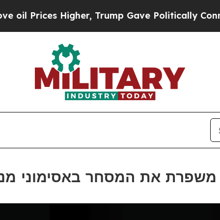
ices Higher, Trump Gave Politically Connected o
ת BSC