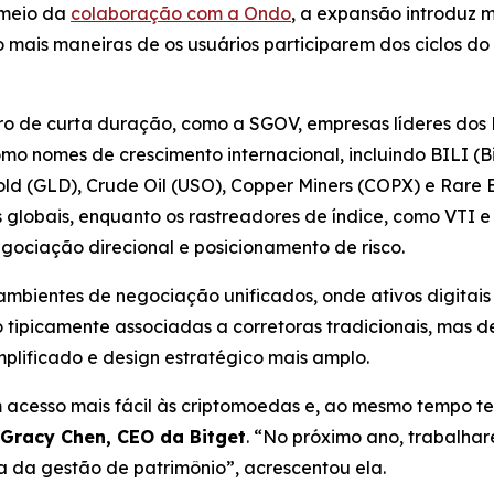
 meio da
colaboração com a Ondo
, a expansão introduz 
o mais maneiras de os usuários participarem dos ciclos d
o de curta duração, como a SGOV, empresas líderes dos E
 nomes de crescimento internacional, incluindo BILI (Bil
ld (GLD), Crude Oil (USO), Copper Miners (COPX) e Rare
 globais, enquanto os rastreadores de índice, como VTI 
gociação direcional e posicionamento de risco.
mbientes de negociação unificados, onde ativos digitais 
 tipicamente associadas a corretoras tradicionais, mas 
plificado e design estratégico mais amplo.
 acesso mais fácil às criptomoedas e, ao mesmo tempo ter 
Gracy Chen, CEO da Bitget
. “No próximo ano, trabalha
na da gestão de patrimônio”, acrescentou ela.