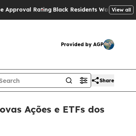
al Rating
Black Residents Warned of Abusive Cops
View all
Provided by AGP
Share
ovas Ações e ETFs dos