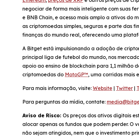
Ethereum
,
preços de XRP
e outros preços de cr
negociar de forma mais inteligente com suas fe
e BNB Chain, e acesso mais amplo a ativos do m
as criptomoedas simples, seguras e parte das fi
finanças do mundo real, oferecendo uma plata
A Bitget está impulsionando a adoção de cript
principal liga de futebol do mundo, nos mercad
apoio ao ensino de blockchain para 1,1 milhão d
criptomoedas do
MotoGP™
, uma corridas mais
Para mais informação, visite:
Website
|
Twitter
|
Para perguntas da mídia, contate:
media@bitge
Aviso de Risco:
Os preços dos ativos digitais e
alocar apenas os fundos que podem perder. O val
não sejam atingidos, nem que o investimento pr