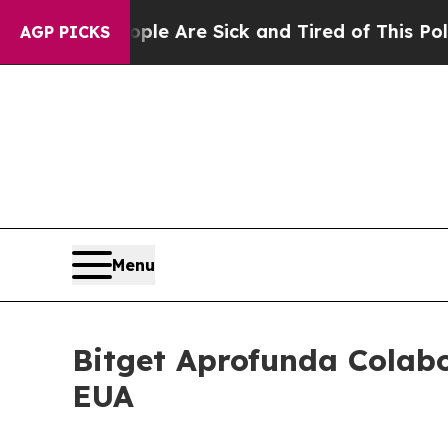
 “People Are Sick and Tired of This Politics of H
AGP PICKS
Menu
Bitget Aprofunda Colab
EUA