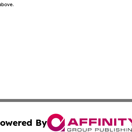
 above.
owered By