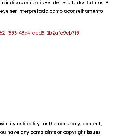
indicador confiável de resultados futuros. A
 deve ser interpretado como aconselhamento
2-f553-43c4-aed5-1b2afe9eb7f5
ility or liability for the accuracy, content,
f you have any complaints or copyright issues