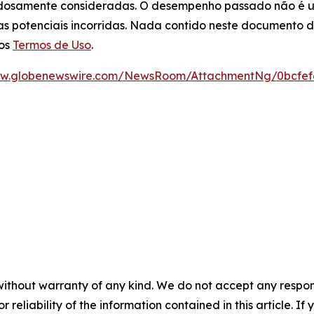
adosamente consideradas. O desempenho passado não é um 
das potenciais incorridas. Nada contido neste documento
sos
Termos de Uso
.
ww.globenewswire.com/NewsRoom/AttachmentNg/0bcfef6
without warranty of any kind. We do not accept any responsib
r reliability of the information contained in this article. I