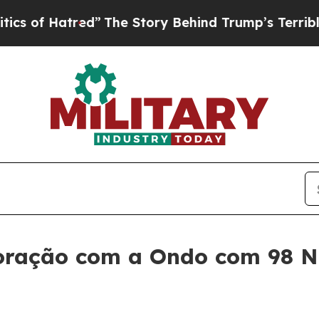
atred”
The Story Behind Trump’s Terrible Approv
oração com a Ondo com 98 N