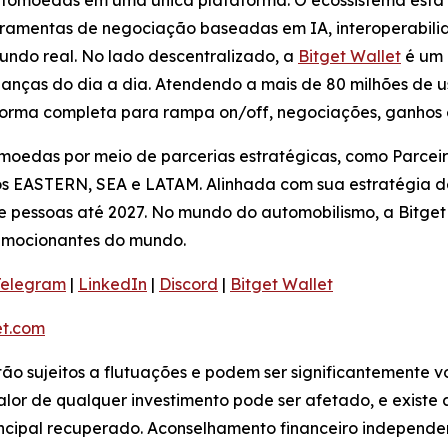
iptomoedas em uma única plataforma. O ecossistema está
rramentas de negociação baseadas em IA, interoperabilid
undo real. No lado descentralizado, a
Bitget Wallet
é um 
nanças do dia a dia. Atendendo a mais de 80 milhões de us
forma completa para rampa on/off, negociações, ganhos
omoedas por meio de parcerias estratégicas, como Parcei
os EASTERN, SEA e LATAM. Alinhada com sua estratégia de
e pessoas até 2027. No mundo do automobilismo, a Bitget 
 emocionantes do mundo.
Telegram
|
LinkedIn
|
Discord
|
Bitget Wallet
t.com
stão sujeitos a flutuações e podem ser significantemente v
or de qualquer investimento pode ser afetado, e existe a 
incipal recuperado. Aconselhamento financeiro independen