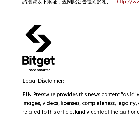
請瀏覽以下網址，查閱此公告隨附的相片：
http://
Legal Disclaimer:
EIN Presswire provides this news content "as is" 
images, videos, licenses, completeness, legality, o
related to this article, kindly contact the author