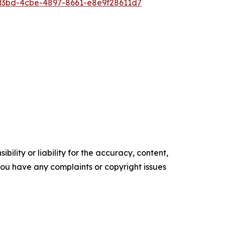
3bd-4cbe-4897-8661-e8e9f28611d7
ility or liability for the accuracy, content,
f you have any complaints or copyright issues