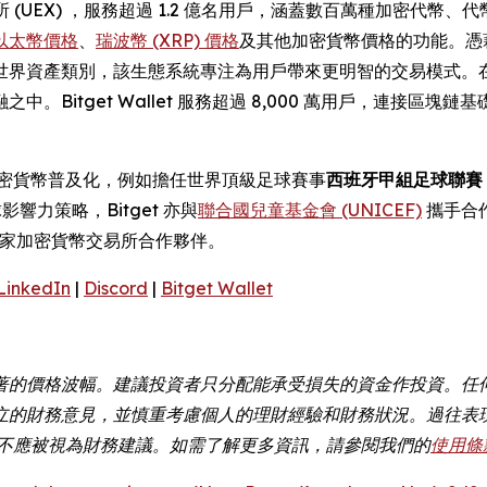
 (UEX) ，服務超過 1.2 億名用戶，涵蓋數百萬種加密代幣、
以太幣價格
、
瑞波幣 (XRP) 價格
及其他加密貨幣價格的功能。憑藉 
現實世界資產類別，該生態系統專注為用戶帶來更明智的交易模式。
。Bitget Wallet 服務超過 8,000 萬用戶，連接區
動加密貨幣普及化，例如擔任世界頂級足球賽事
西班牙甲組足球聯賽 (
影響力策略，Bitget 亦與
聯合國兒童基金會 (UNICEF)
攜手合作
家加密貨幣交易所合作夥伴。
LinkedIn
|
Discord
|
Bitget Wallet
著的價格波幅。建議投資者只分配能承受損失的資金作投資。任
立的財務意見，並慎重考慮個人的理財經驗和財務狀況。過往表
容均不應被視為財務建議。如需了解更多資訊，請參閱我們的
使用條