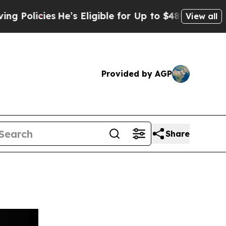
cies
He’s Eligible for Up to $480,000 After Being
View all
Provided by AGP
Share