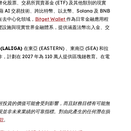
代幣化股票、交易所買賣基金 (ETF) 及其他類別的現實
AI 交易技術、跨比特幣、以太幣、Solana 及 BNB
在去中心化領域，
Bitget Wallet
作為日常金融應用程
塊鏈基礎設施與現實世界金融體系，提供涵蓋法幣出入金、交
LALIGA)
在東亞 (EASTERN) 、東南亞 (SEA) 和拉
，計劃在 2027 年為 110 萬人提供區塊鏈教育。在電
何投資的價值可能會受到影響，而且財務目標有可能無
現並非未來業績的可靠指標。對由此產生的任何潛在損
款
。