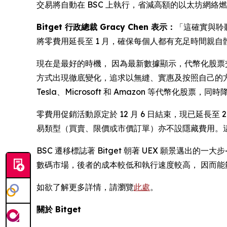
交易將自動在 BSC 上執行，省減高額的以太坊網
Bitget 行政總裁 Gracy Chen 表示：
「這確實與聆
將零費用延長至 1 月，確保每個人都有充足時間親
現在是最好的時機， 因為最新數據顯示，代幣化股票
方式出現徹底變化，追求以無縫、實惠及按照自己的方式進
Tesla、Microsoft 和 Amazon 等代幣化
零費用促銷活動原定於 12 月 6 日結束，現已延長至
易類型（買賣、限價或市價訂單）亦不設隱藏費用。
BSC 遷移標誌著 Bitget 朝著 UEX 願景邁
數碼市場，後者的成本較低和執行速度較高， 因而能
如欲了解更多詳情，請瀏覽
此處
。
關於 Bitget