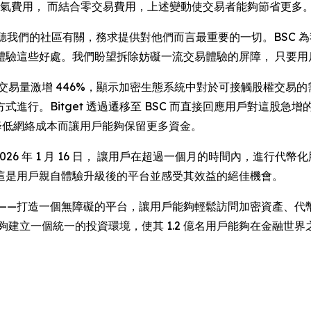
絡燃氣費用， 而結合零交易費用，上述變動使交易者能夠節省更多
聽我們的社區有關，務求提供對他們而言最重要的一切。BSC 
自體驗這些好處。我們盼望拆除妨礙一流交易體驗的屏障， 只要
交易量激增 446%，顯示加密生態系統中對於可接觸股權交易
行。Bitget 透過遷移至 BSC 而直接回應用戶對這股急增的
股票，同時降低網絡成本而讓用戶能夠保留更多資金。
 2026 年 1 月 16 日， 讓用戶在超過一個月的時間內，進
這是用戶親自體驗升級後的平台並感受其效益的絕佳機會。
出的一大步——打造一個無障礙的平台，讓用戶能夠輕鬆訪問加密資產、代
夠建立一個統一的投資環境，使其 1.2 億名用戶能夠在金融世