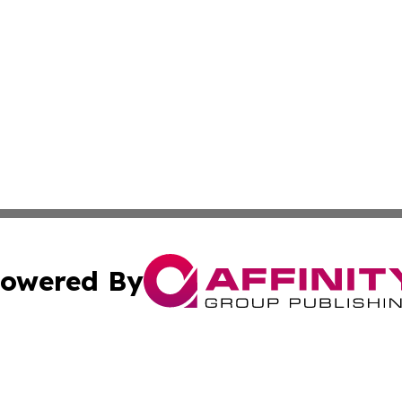
owered By
ubmit Press Release
Terms & Conditions
Copyright/DMCA
Inc. dba Affinity Group Publishing & Military Industry Tod