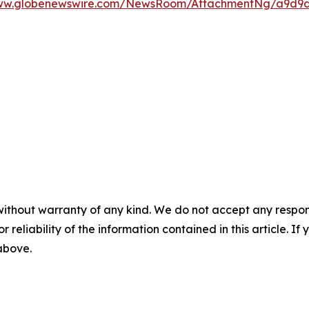
www.globenewswire.com/NewsRoom/AttachmentNg/a9d9d
without warranty of any kind. We do not accept any responsib
r reliability of the information contained in this article. I
 above.