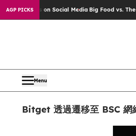
ssages on Social Media
Big Food vs. The People. 
AGP PICKS
Menu
Bitget 透過遷移至 BS