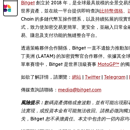
Bitget
創立於 2018 年，是全球最具規模的全景交易所
世界資產，並在統一平台提供即時查詢
比特幣價格
、
Chain 的多鏈代幣互操作體系，以及持續拓展的
式，致力使加密交易更簡單、更安全，並融入日常金融之中
易、賺息及支付功能的無縫整合平台。
透過策略夥伴合作關係，Bitget 一直不遺餘力推
丁美洲 (LATAM) 的加密貨幣官合作夥伴。依據其全球
單車賽壇中，Bitget 是世界頂級賽事
MotoGP™
的獨
如欲了解詳情，請瀏覽：
網站
|
Twitter
|
Telegram
|
傳媒查詢請聯絡：
media@bitget.com
風險提示：
數碼資產價格或會波動，並有可能出現顯
法實現，或投資本金有可能無法收回。請務必徵詢獨
失，Bitget 恕不承擔責任。本文中包含的一切內